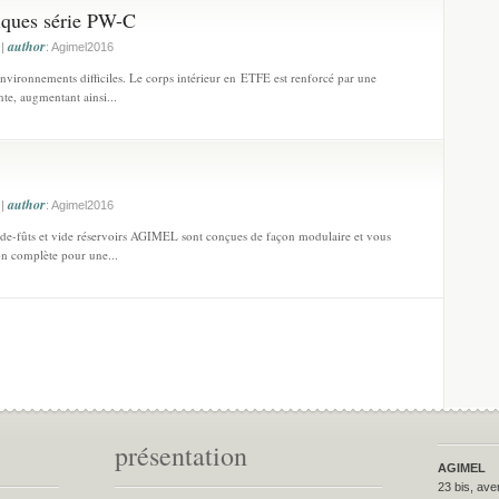
ques série PW-C
author
 |
: Agimel2016
nvironnements difficiles. Le corps intérieur en ETFE est renforcé par une
te, augmentant ainsi...
author
 |
: Agimel2016
ide-fûts et vide réservoirs AGIMEL sont conçues de façon modulaire et vous
ion complète pour une...
présentation
AGIMEL
23 bis, ave