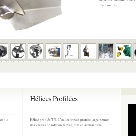
Elle a un très...
Hélices Profilées
te : «
Hélice profilée TPL L’hélice tripale profilée large permet
des vitesses de rotation faibles, tout en assurant une...