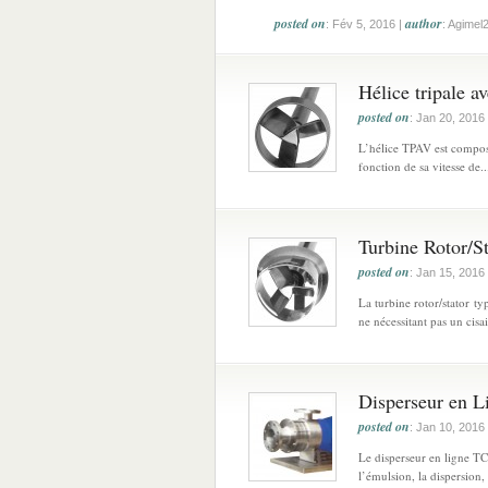
posted on
author
: Fév 5, 2016 |
: Agimel
Hélice tripale av
posted on
: Jan 20, 2016
L’hélice TPAV est composé
fonction de sa vitesse de..
Turbine Rotor/St
posted on
: Jan 15, 2016
La turbine rotor/stator t
ne nécessitant pas un cisai
Disperseur en L
posted on
: Jan 10, 2016
Le disperseur en ligne TC
l’émulsion, la dispersion,