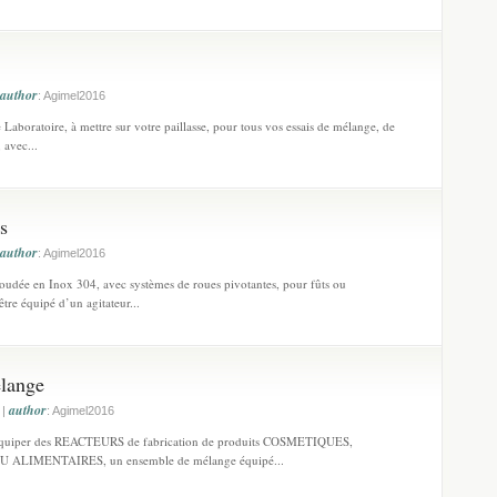
author
: Agimel2016
aboratoire, à mettre sur votre paillasse, pour tous vos essais de mélange, de
 avec...
s
author
: Agimel2016
udée en Inox 304, avec systèmes de roues pivotantes, pour fûts ou
tre équipé d’un agitateur...
lange
author
 |
: Agimel2016
quiper des REACTEURS de fabrication de produits COSMETIQUES,
LIMENTAIRES, un ensemble de mélange équipé...