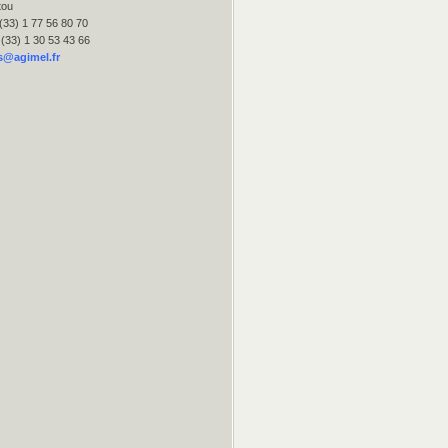
tou
(33) 1 77 56 80 70
 (33) 1 30 53 43 66
s@agimel.fr