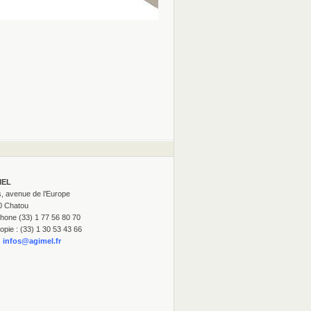
MEL
s, avenue de l’Europe
0 Chatou
hone (33) 1 77 56 80 70
opie : (33) 1 30 53 43 66
:
infos@agimel.fr