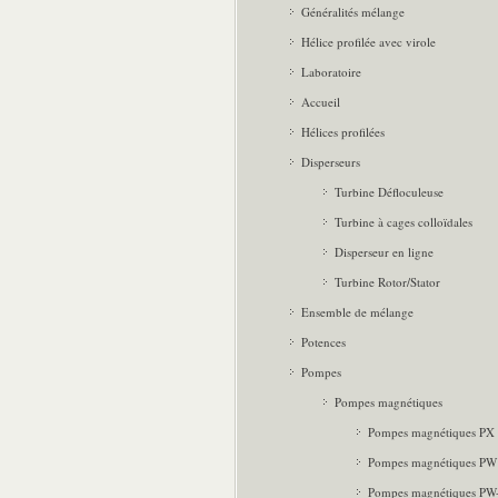
Généralités mélange
Hélice profilée avec virole
Laboratoire
Accueil
Hélices profilées
Disperseurs
Turbine Défloculeuse
Turbine à cages colloïdales
Disperseur en ligne
Turbine Rotor/Stator
Ensemble de mélange
Potences
Pompes
Pompes magnétiques
Pompes magnétiques PX
Pompes magnétiques PW
Pompes magnétiques PW