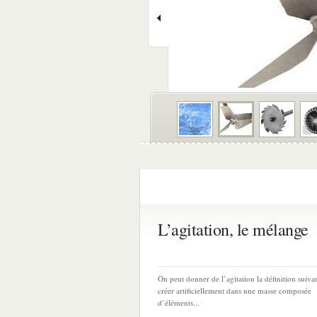
L’agitation, le mélange
On peut donner de l’agitation la définition suivan
créer artificiellement dans une masse composée
d’éléments...