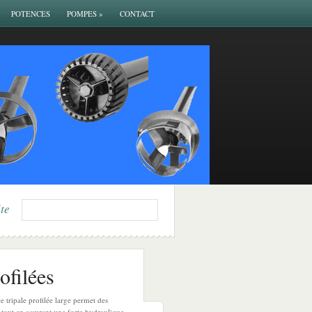
POTENCES
POMPES
»
CONTACT
ite
ofilées
e tripale profilée large permet des
, tout en assurant une forte hydraulique.