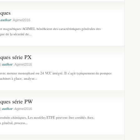
ques
author
|
: Agimel2016
t magnétiques AGIMEL bénéficient des caractéristiques générales des
ue de la sécurité de...
ques série PX
author
 |
: Agimel2016
 avec moteur monophasé ou 24 VCC intégré. Il s’agit typiquement de pompes
achines à glace, analyse...
ques série PW
author
 |
: Agimel2016
roduits chimiques. Les modèles ETFE peuvent être certifiés Atex.
n général, process...