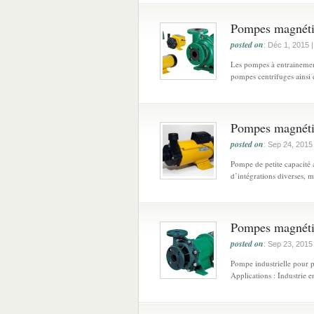
Pompes magnéti
posted on
: Déc 1, 2015 
Les pompes à entrainemen
pompes centrifuges ainsi q
Pompes magnéti
posted on
: Sep 24, 2015
Pompe de petite capacité
d’intégrations diverses, m
Pompes magnéti
posted on
: Sep 23, 2015
Pompe industrielle pour p
Applications : Industrie e