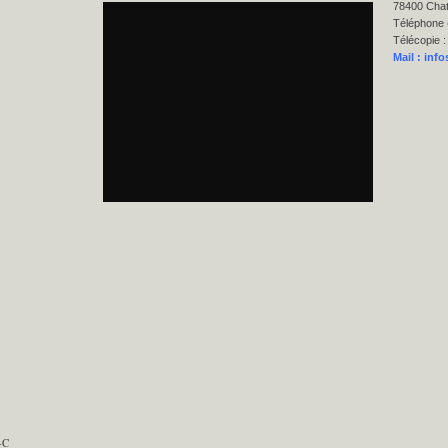
78400 Cha
Téléphone 
Télécopie :
Mail :
info
-C