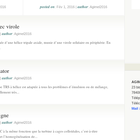
posted on
author
2016
: Fév 1, 2016 |
: Agimel2016
ec virole
author
 |
: Agimel2016
e d’une hélice tripale axiale, munie d’une virole solidaire en périphérie. En
.
ator
author
 |
: Agimel2016
AGI
ype TRS à hélice est adaptée à tous les problèmes d’émulsion ou de mélange,
23 bi
llement très...
7840
Télép
Téléc
Mail 
igne
author
 |
: Agimel2016
C à la même fonction que la turbine à cages colloïdales, c’est-à-dire
 et l’homogénéisation de...