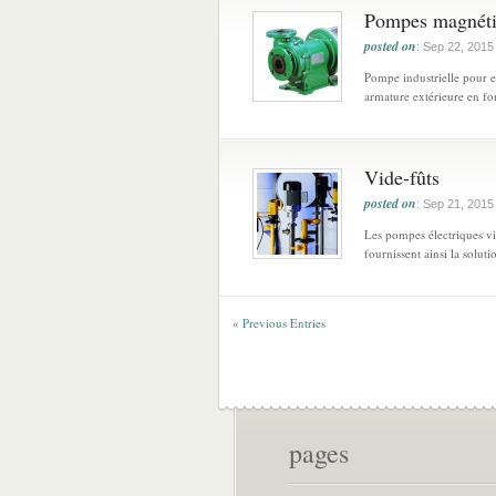
Pompes magnéti
posted on
: Sep 22, 2015
Pompe industrielle pour e
armature extérieure en fon
Vide-fûts
posted on
: Sep 21, 2015
Les pompes électriques v
fournissent ainsi la solut
« Previous Entries
pages