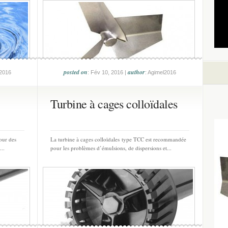
posted on
author
l2016
: Fév 10, 2016 |
: Agimel2016
Turbine à cages colloïdales
pour des
La turbine à cages colloïdales type TCC est recommandée
..
pour les problèmes d’émulsions, de dispersions et...