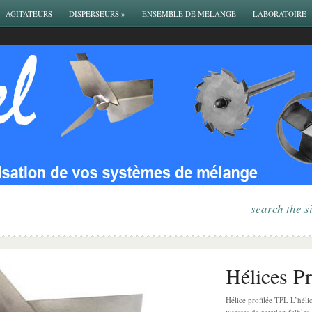
AGITATEURS
DISPERSEURS
»
ENSEMBLE DE MÉLANGE
LABORATOIRE
search the s
Hélices Pr
Hélice profilée TPL L’hélic
vitesses de rotation faibles