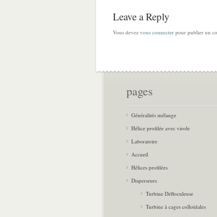
Leave a Reply
Vous devez
vous connecter
pour publier un c
pages
Généralités mélange
Hélice profilée avec virole
Laboratoire
Accueil
Hélices profilées
Disperseurs
Turbine Défloculeuse
Turbine à cages colloïdales