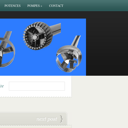
POTENCES
POMPES
»
CONTACT
ite