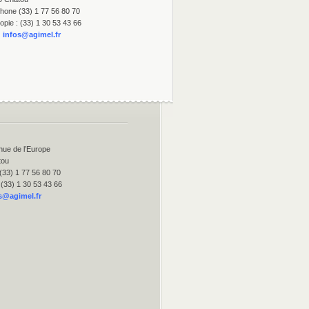
hone (33) 1 77 56 80 70
opie : (33) 1 30 53 43 66
:
infos@agimel.fr
nue de l’Europe
tou
(33) 1 77 56 80 70
 (33) 1 30 53 43 66
s@agimel.fr