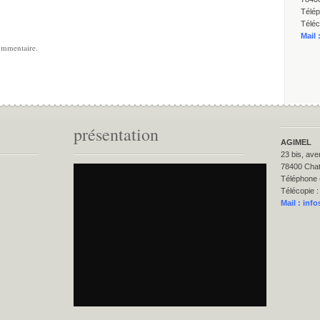
Télép
Téléc
Mail 
ommentaire.
présentation
AGIMEL
23 bis, ave
78400 Cha
Téléphone 
Télécopie :
Mail :
info