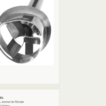
MEL
s, avenue de l’Europe
0 Chatou