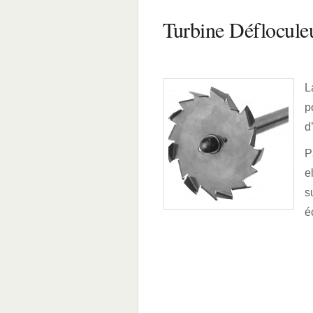
Turbine Déflocule
L
p
d
P
e
s
é