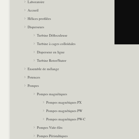
Laboratoire
Accueil
Hélices profilées
Disperseurs
Turbine Défloculeuse
Turbine à cages colloïdales
Disperseur en ligne
Turbine Rotor/Stator
Ensemble de mélange
Potences
Pompes
Pompes magnétiques
Pompes magnétiques PX
Pompes magnétiques PW
Pompes magnétiques PW-C
Pompes Vide-fûts
Pompes Péristaltiques