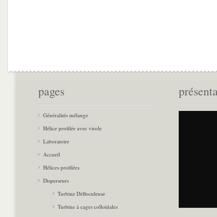
pages
présent
Généralités mélange
Hélice profilée avec virole
Laboratoire
Accueil
Hélices profilées
Disperseurs
Turbine Défloculeuse
Turbine à cages colloïdales