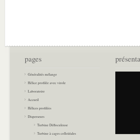
pages
présent
Généralités mélange
Hélice profilée avec virole
Laboratoire
Accueil
Hélices profilées
Disperseurs
Turbine Défloculeuse
Turbine à cages colloïdales