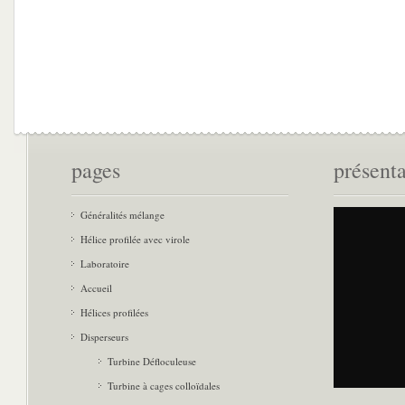
pages
présent
Généralités mélange
Hélice profilée avec virole
Laboratoire
Accueil
Hélices profilées
Disperseurs
Turbine Défloculeuse
Turbine à cages colloïdales