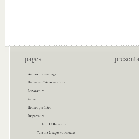
pages
présent
Généralités mélange
Hélice profilée avec virole
Laboratoire
Accueil
Hélices profilées
Disperseurs
Turbine Défloculeuse
Turbine à cages colloïdales