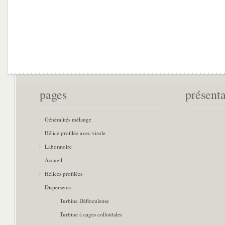
pages
présent
Généralités mélange
Hélice profilée avec virole
Laboratoire
Accueil
Hélices profilées
Disperseurs
Turbine Défloculeuse
Turbine à cages colloïdales