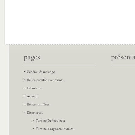
pages
présent
Généralités mélange
Hélice profilée avec virole
Laboratoire
Accueil
Hélices profilées
Disperseurs
Turbine Défloculeuse
Turbine à cages colloïdales