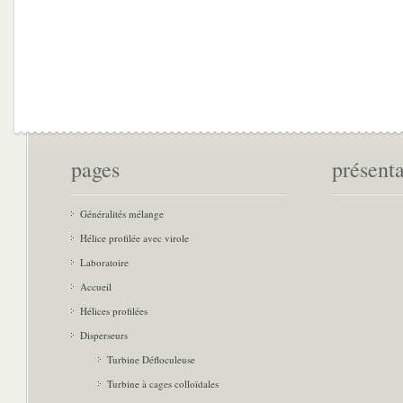
pages
présent
Généralités mélange
Hélice profilée avec virole
Laboratoire
Accueil
Hélices profilées
Disperseurs
Turbine Défloculeuse
Turbine à cages colloïdales