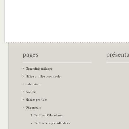
pages
présent
Généralités mélange
Hélice profilée avec virole
Laboratoire
Accueil
Hélices profilées
Disperseurs
Turbine Défloculeuse
Turbine à cages colloïdales