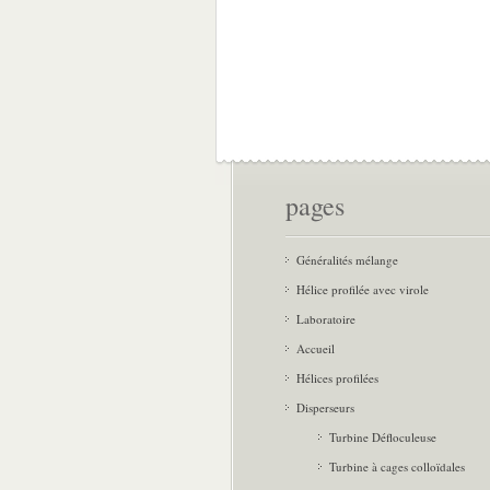
pages
Généralités mélange
Hélice profilée avec virole
Laboratoire
Accueil
Hélices profilées
Disperseurs
Turbine Défloculeuse
Turbine à cages colloïdales