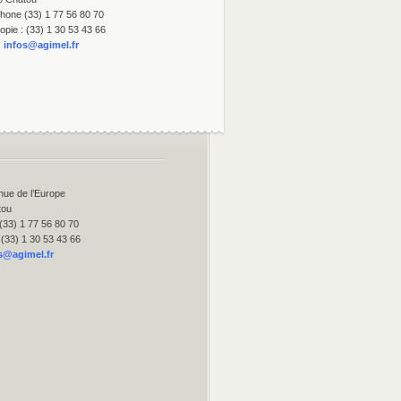
hone (33) 1 77 56 80 70
opie : (33) 1 30 53 43 66
:
infos@agimel.fr
nue de l’Europe
tou
(33) 1 77 56 80 70
 (33) 1 30 53 43 66
s@agimel.fr