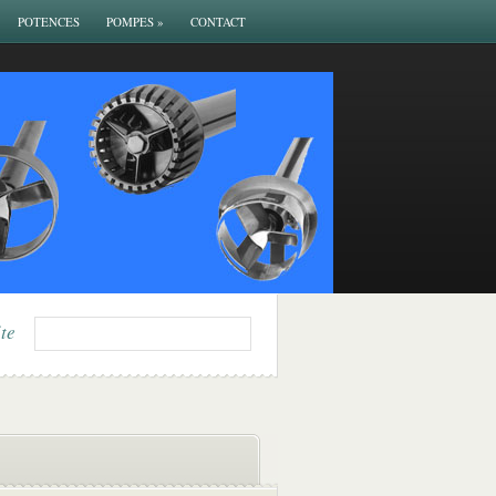
POTENCES
POMPES
»
CONTACT
ite