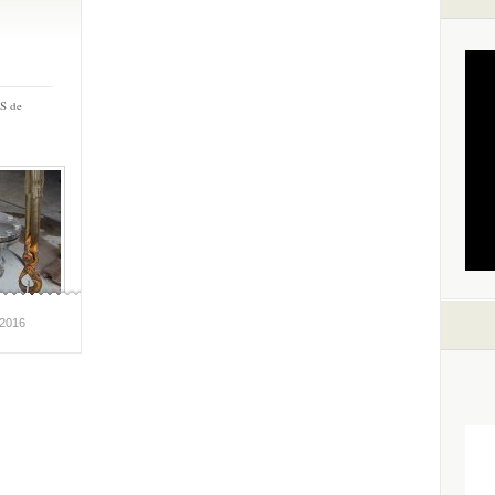
S de
l2016