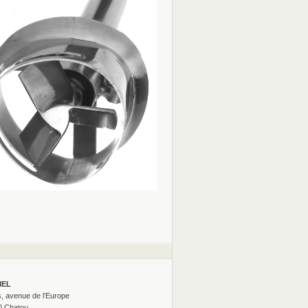
MEL
s, avenue de l’Europe
0 Chatou