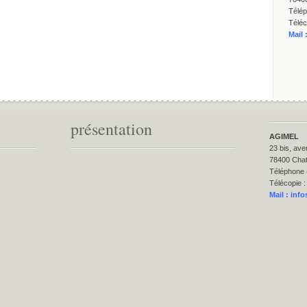
Télép
Téléc
Mail 
présentation
AGIMEL
23 bis, ave
78400 Cha
Téléphone 
Télécopie :
Mail :
info