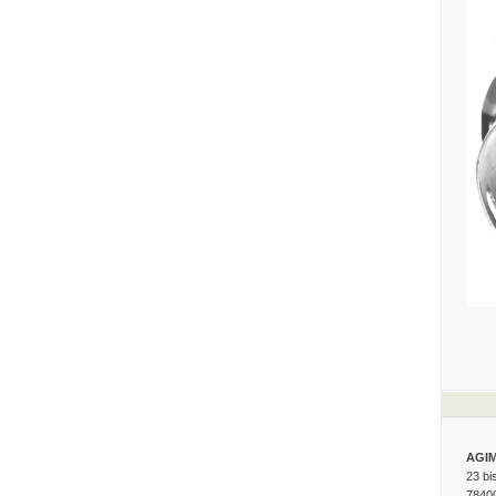
AGI
23 bi
7840