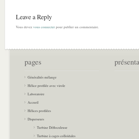
Leave a Reply
Vous devez
vous connecter
pour publier un commentaire.
pages
présent
Généralités mélange
Hélice profilée avec virole
Laboratoire
Accueil
Hélices profilées
Disperseurs
Turbine Défloculeuse
Turbine à cages colloïdales