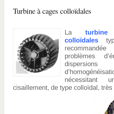
Turbine à cages colloïdales
La
turbin
colloïdales
ty
recommandé
problèmes d’é
dispers
d’homogénéisati
nécessitant
cisaillement, de type colloïdal, très
.
.