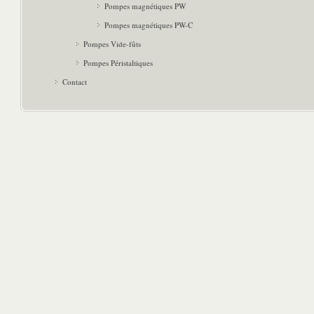
Pompes magnétiques PW
Pompes magnétiques PW-C
Pompes Vide-fûts
Pompes Péristaltiques
Contact