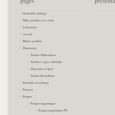
pages
présent
Généralités mélange
Hélice profilée avec virole
Laboratoire
Accueil
Hélices profilées
Disperseurs
Turbine Défloculeuse
Turbine à cages colloïdales
Disperseur en ligne
Turbine Rotor/Stator
Ensemble de mélange
Potences
Pompes
Pompes magnétiques
Pompes magnétiques PX