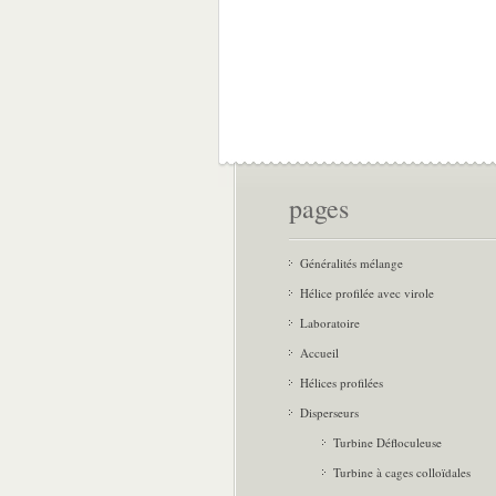
pages
Généralités mélange
Hélice profilée avec virole
Laboratoire
Accueil
Hélices profilées
Disperseurs
Turbine Défloculeuse
Turbine à cages colloïdales