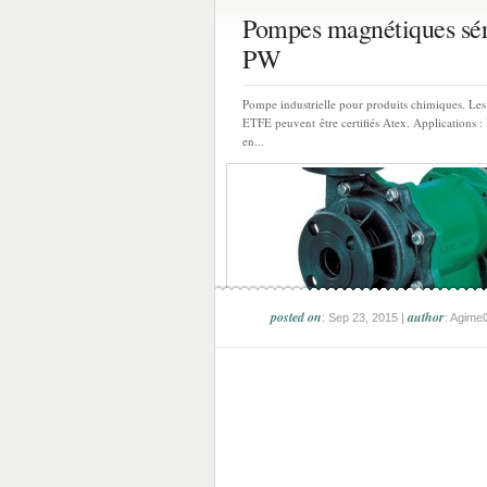
Pompes magnétiques sér
PW
Pompe industrielle pour produits chimiques. Le
ETFE peuvent être certifiés Atex. Applications : 
en...
posted on
author
: Sep 23, 2015 |
: Agime