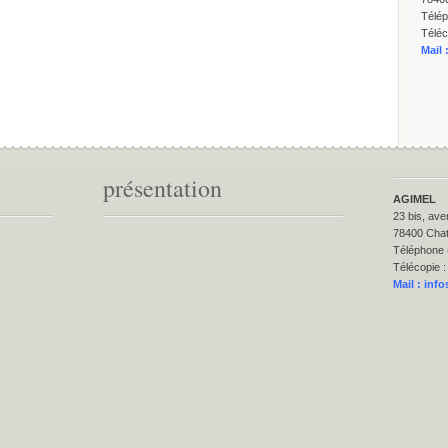
Télép
Téléc
Mail 
présentation
AGIMEL
23 bis, ave
78400 Cha
Téléphone 
Télécopie :
Mail :
info