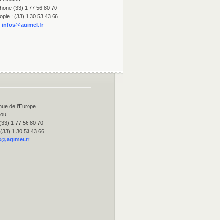
hone (33) 1 77 56 80 70
opie : (33) 1 30 53 43 66
:
infos@agimel.fr
nue de l’Europe
tou
(33) 1 77 56 80 70
 (33) 1 30 53 43 66
s@agimel.fr