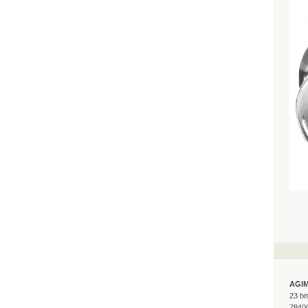
AGI
23 bi
7840