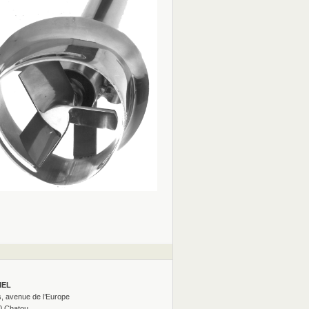
MEL
s, avenue de l’Europe
0 Chatou