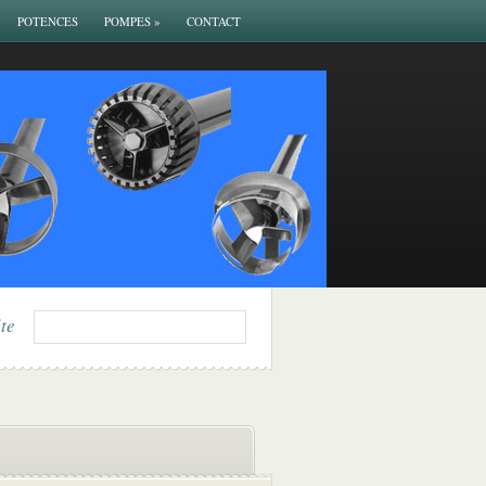
POTENCES
POMPES
»
CONTACT
ite