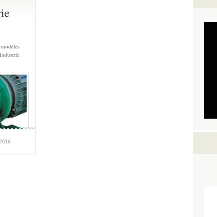
ie
s modèles
Industrie
l2016